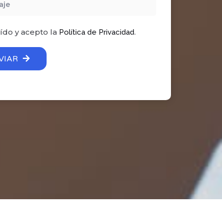
v
i
ído y acepto la
.
Política de Privacidad
c
i
VIAR
o