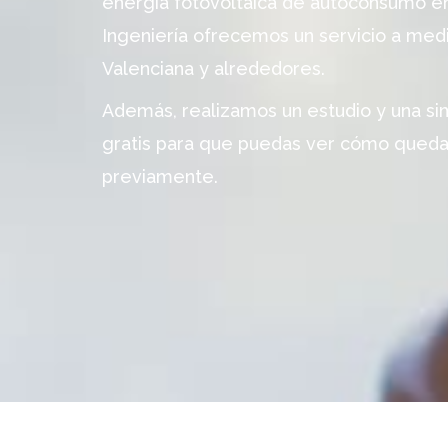
energía fotovoltaica de autoconsumo en
Ingeniería ofrecemos un servicio a me
Valenciana y alrededores.
Además, realizamos un estudio y una si
gratis para que puedas ver cómo quedar
previamente.