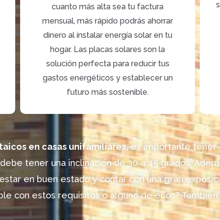
s
cuanto más alta sea tu factura
mensual, más rápido podrás ahorrar
dinero al instalar energía solar en tu
hogar. Las placas solares son la
solución perfecta para reducir tus
gastos energéticos y establecer un
futuro más sostenible.
aicos en casas unifamiliares
,
es importante tener e
y debe tener
una inclinación de 30 a 45 grados. Ade
 estar en buen estado
y contar con una gran exposició
le con estos requisitos o alguno de ellos? También 