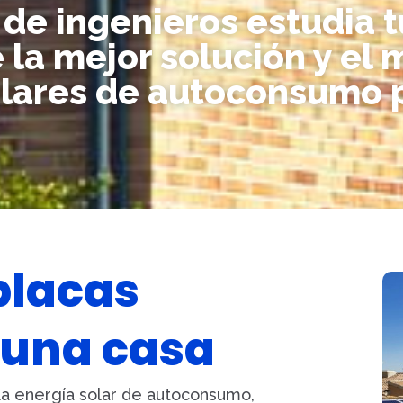
de ingenieros estudia 
 la mejor solución y el 
olares de autoconsumo p
placas
 una casa
a energía solar de autoconsumo,