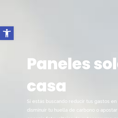
Ir
NUESTROS SERVICIO
al
contenido
Abrir barra de herramientas
Paneles so
casa
Si estás buscando reducir tus gastos en l
disminuir tu huella de carbono o aposta