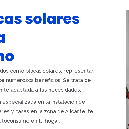
v
e
cas solares
:
a
mo
idos como placas solares, representan
ce numerosos beneficios. Se trata de
mente adaptada a tus necesidades.
especializada en la instalación de
ares y casas en la zona de Alicante, te
autoconsumo en tu hogar.