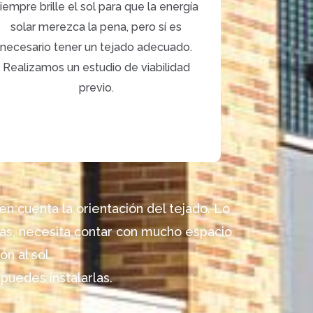
iempre brille el sol para que la energía
solar merezca la pena, pero sí es
necesario tener un tejado adecuado.
Realizamos un estudio de viabilidad
previo.
n cuenta la orientación del tejado.
Lo
más, necesita contar con mucho espacio
n al sol.
puedes instalarlas.